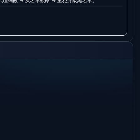
/ 代理網段 → 灰名單觀察 → 重犯升級黑名單。