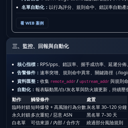
名單自動化：
以行為評分、規則命中、錯誤率自動產出
看 WEB 案例
三、監控、回報與自動化
核心指標：
RPS/pps、錯誤率、握手成功率、延遲分佈
告警條件：
速率突增、規則命中異常、關鍵路徑（/login、
資料匯整：
收集
/
與規則命
remote_addr
upstream_addr
自動化：
報表驅動黑/白/灰名單與防火牆更新，持續壓
動作
觸發條件
處置
臨時封鎖
短時爆發 + 高風險行為分數
灰名單 30–120 分鐘
永久封鎖
多次重犯 / 惡意 ASN
黑名單 7–30 天
白名單
可信來源 / 內部 / 合作方
繞過部分風險規則