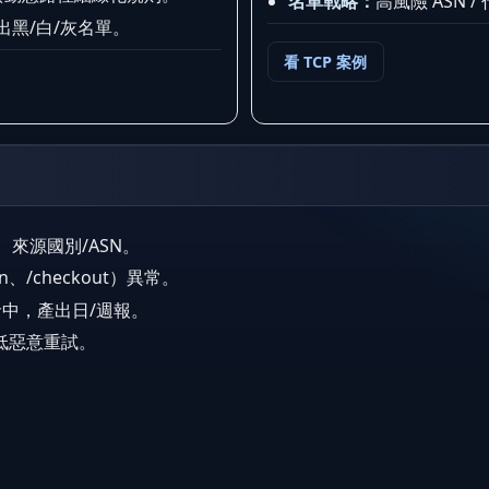
名單戰略：
高風險 ASN 
黑/白/灰名單。
看 TCP 案例
、來源國別/ASN。
/checkout）異常。
中，產出日/週報。
低惡意重試。