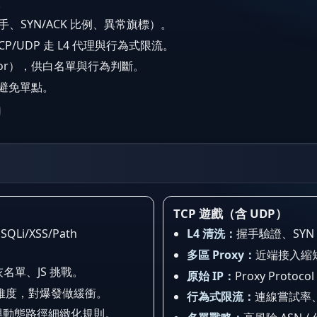
。
、SYN/ACK 比例、異常旗標）。
理；TCP/UDP 走 L4 代理與行為式限流。
rded-For），供白名單與行為判斷。
避免單點。
TCP 遊戲（含 UDP）
QLi/XSS/Path
L4 清洗：
握手驗證、SYN
多區 Proxy：
近端接入縮
名單、JS 挑戰。
原始 IP：
Proxy Pro
oken 為維度，對爆發做緩衝。
行為式限流：
連線嘗試率
API 與動態路徑細緻化規則。