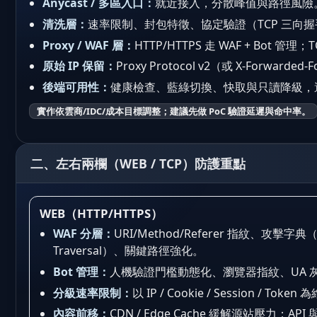
Anycast / 多區入口：
就近接入，分散峰值與路徑風險
清洗層：
速率限制、封包特徵、協定驗證（TCP 三向握手
Proxy / WAF 層：
HTTP/HTTPS 走 WAF + Bot 管
原始 IP 保留：
Proxy Protocol v2（或 X-Forwa
後端可用性：
健康檢查、藍綠切換、快取與只讀降級，
實作依雲商/IDC/成本目標調整；建議先做 PoC 驗證延遲與命中率。
二、左右兩欄（WEB / TCP）防護重點
WEB（HTTP/HTTPS）
WAF 分層：
URI/Method/Referer 指紋、攻擊字典（S
Traversal）、關鍵路徑強化。
Bot 管理：
人機驗證門檻動態化、瀏覽器指紋、UA 灰
分級速率限制：
以 IP / Cookie / Session / T
內容前移：
CDN / Edge Cache 緩解源站壓力；