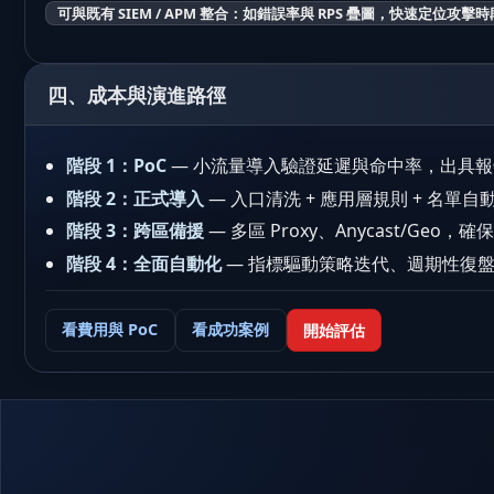
可與既有 SIEM / APM 整合：如錯誤率與 RPS 疊圖，快速定位攻擊
四、成本與演進路徑
階段 1：PoC
— 小流量導入驗證延遲與命中率，出具
階段 2：正式導入
— 入口清洗 + 應用層規則 + 名單自
階段 3：跨區備援
— 多區 Proxy、Anycast/Geo，
階段 4：全面自動化
— 指標驅動策略迭代、週期性復
看費用與 PoC
看成功案例
開始評估