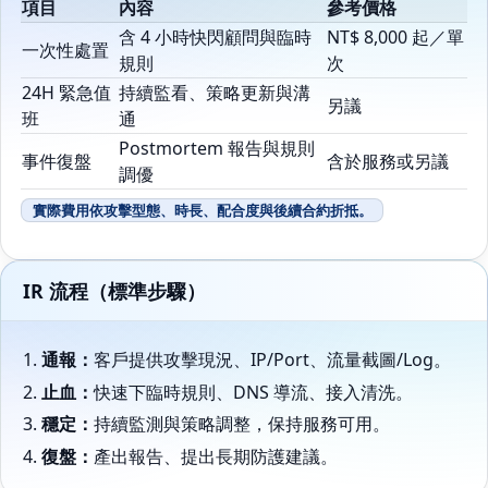
項目
內容
參考價格
含 4 小時快閃顧問與臨時
NT$ 8,000 起／單
一次性處置
規則
次
24H 緊急值
持續監看、策略更新與溝
另議
班
通
Postmortem 報告與規則
事件復盤
含於服務或另議
調優
實際費用依攻擊型態、時長、配合度與後續合約折抵。
IR 流程（標準步驟）
通報：
客戶提供攻擊現況、IP/Port、流量截圖/Log。
止血：
快速下臨時規則、DNS 導流、接入清洗。
穩定：
持續監測與策略調整，保持服務可用。
復盤：
產出報告、提出長期防護建議。